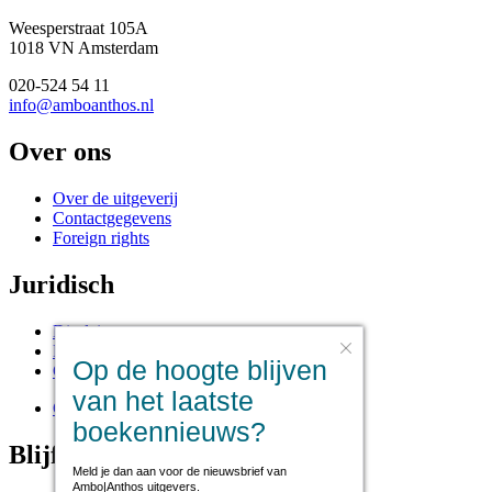
Weesperstraat 105A
1018 VN Amsterdam
020-524 54 11
info@amboanthos.nl
Over ons
Over de uitgeverij
Contactgegevens
Foreign rights
Juridisch
Disclaimer
Privacy statement
Op de hoogte blijven
Cookies
van het laatste
Cookie instellingen
boekennieuws?
Blijf op de hoogte
Meld je dan aan voor de nieuwsbrief van
Ambo|Anthos uitgevers.