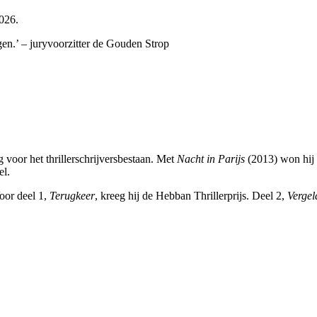
026.
gen.’ – juryvoorzitter de Gouden Strop
 voor het thrillerschrijversbestaan. Met
Nacht in Parijs
(2013) won hij
el.
oor deel 1,
Terugkeer
, kreeg hij de Hebban Thrillerprijs. Deel 2,
Vergel