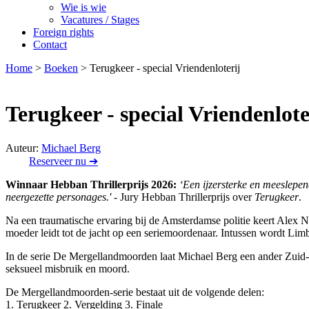
Wie is wie
Vacatures / Stages
Foreign rights
Contact
Home
>
Boeken
>
Terugkeer - special Vriendenloterij
Terugkeer - special Vriendenlote
Auteur:
Michael Berg
Reserveer nu ➔
Winnaar Hebban Thrillerprijs 2026:
‘Een ijzersterke en meeslepen
neergezette personages.'
- Jury Hebban Thrillerprijs over
Terugkeer
.
Na een traumatische ervaring bij de Amsterdamse politie keert Alex N
moeder leidt tot de jacht op een seriemoordenaar. Intussen wordt Lim
In de serie De Mergellandmoorden laat Michael Berg een ander Zuid-Lim
seksueel misbruik en moord.
De Mergellandmoorden-serie bestaat uit de volgende delen:
1. Terugkeer 2. Vergelding 3. Finale