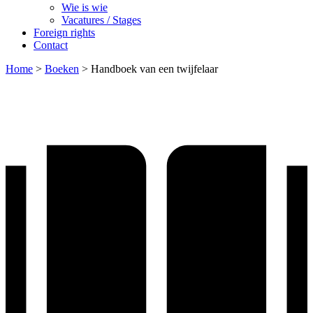
Wie is wie
Vacatures / Stages
Foreign rights
Contact
Home
>
Boeken
>
Handboek van een twijfelaar