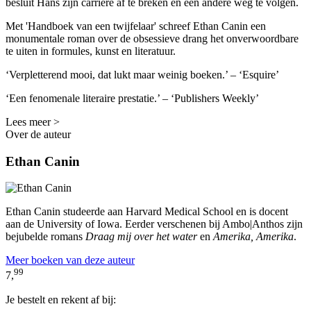
besluit Hans zijn carrière af te breken en een andere weg te volgen.
Met 'Handboek van een twijfelaar' schreef Ethan Canin een
monumentale roman over de obsessieve drang het onverwoordbare
te uiten in formules, kunst en literatuur.
‘Verpletterend mooi, dat lukt maar weinig boeken.’ – ‘Esquire’
‘Een fenomenale literaire prestatie.’ – ‘Publishers Weekly’
Lees meer >
Over de auteur
Ethan Canin
Ethan Canin studeerde aan Harvard Medical School en is docent
aan de University of Iowa. Eerder verschenen bij Ambo|Anthos zijn
bejubelde romans
Draag mij over het water
en
Amerika, Amerika
.
Meer boeken van deze auteur
99
7,
Je bestelt en rekent af bij: