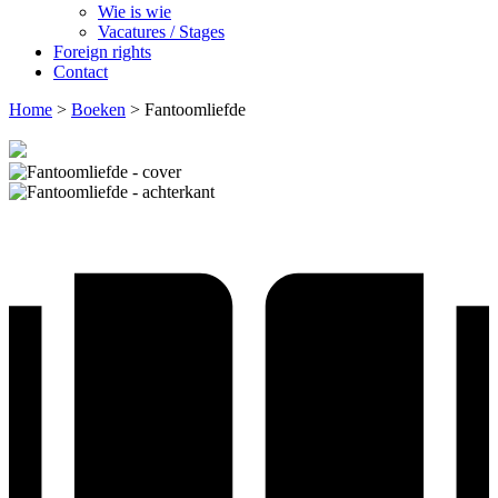
Wie is wie
Vacatures / Stages
Foreign rights
Contact
Home
>
Boeken
>
Fantoomliefde