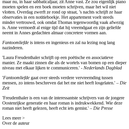
maar nu, in haar sabbaticaljaar, zit Anne vast. Ze zou eigenlijk piano
moeten spelen en een boek moeten schrijven, maar het wil niet
vlotten. Overdag zwerft ze rond op straat, ’s nachts schrijft ze haar
observaties in een notitieboekje. Het appartement voelt steeds
minder vertrouwd, ook omdat Thomas tegenwoordig vaak afwezig
is. Anne vermoedt al enige tijd dat hij vreemdgaat en zijn geliefde
neemt in Annes gedachten almaar concretere vormen aan.
Fantoomliefde
is intens en ingenieus en zal na lezing nog lang
nazinderen.
'Laura Freudenthaler schrijft op een poëtische en associatieve
manier. Ze maakt zinnen die als de wortels van bomen op een dieper
niveau met elkaar lijken te communiceren.' -
Nederlands Dagblad
'
Fantoomliefde
gaat over steeds verdere vervreemding tussen
mensen, zo intens beschreven dat het me niet heeft losgelaten.' –
Die
Zeit
'Freudenthaler is een van de interessantste schrijvers van de jongere
Oostenrijkse generatie en haar roman is indrukwekkend. Wie deze
roman niet heeft gelezen, heeft echt iets gemist.' –
Die Presse
Lees meer >
Over de auteur