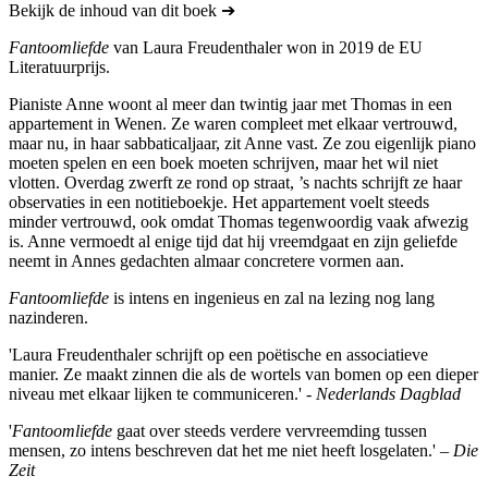
Bekijk de inhoud van dit boek ➔
Fantoomliefde
van Laura Freudenthaler won in 2019 de EU
Literatuurprijs.
Pianiste Anne woont al meer dan twintig jaar met Thomas in een
appartement in Wenen. Ze waren compleet met elkaar vertrouwd,
maar nu, in haar sabbaticaljaar, zit Anne vast. Ze zou eigenlijk piano
moeten spelen en een boek moeten schrijven, maar het wil niet
vlotten. Overdag zwerft ze rond op straat, ’s nachts schrijft ze haar
observaties in een notitieboekje. Het appartement voelt steeds
minder vertrouwd, ook omdat Thomas tegenwoordig vaak afwezig
is. Anne vermoedt al enige tijd dat hij vreemdgaat en zijn geliefde
neemt in Annes gedachten almaar concretere vormen aan.
Fantoomliefde
is intens en ingenieus en zal na lezing nog lang
nazinderen.
'Laura Freudenthaler schrijft op een poëtische en associatieve
manier. Ze maakt zinnen die als de wortels van bomen op een dieper
niveau met elkaar lijken te communiceren.' -
Nederlands Dagblad
'
Fantoomliefde
gaat over steeds verdere vervreemding tussen
mensen, zo intens beschreven dat het me niet heeft losgelaten.' –
Die
Zeit