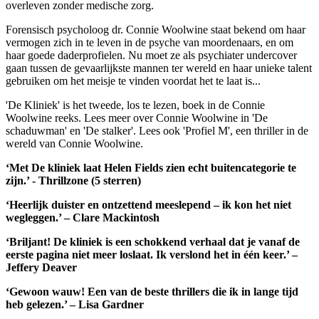
overleven zonder medische zorg.
Forensisch psycholoog dr. Connie Woolwine staat bekend om haar
vermogen zich in te leven in de psyche van moordenaars, en om
haar goede daderprofielen. Nu moet ze als psychiater undercover
gaan tussen de gevaarlijkste mannen ter wereld en haar unieke talent
gebruiken om het meisje te vinden voordat het te laat is...
'De Kliniek' is het tweede, los te lezen, boek in de Connie
Woolwine reeks. Lees meer over Connie Woolwine in 'De
schaduwman' en 'De stalker'. Lees ook 'Profiel M', een thriller in de
wereld van Connie Woolwine.
‘Met De kliniek laat Helen Fields zien echt buitencategorie te
zijn.’ -
Thrillzone
(5 sterren)
‘Heerlijk duister en ontzettend meeslepend – ik kon het niet
wegleggen.’ – Clare Mackintosh
‘Briljant! De kliniek is een schokkend verhaal dat je vanaf de
eerste pagina niet meer loslaat. Ik verslond het in één keer.’ –
Jeffery Deaver
‘Gewoon wauw! Een van de beste thrillers die ik in lange tijd
heb gelezen.’ – Lisa Gardner