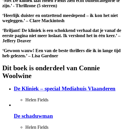
‘Met De kliniek laat Helen Fields zien echt buitencategorie te
zijn.’ -
Thrillzone
(5 sterren)
‘Heerlijk duister en ontzettend meeslepend – ik kon het niet
wegleggen.’ – Clare Mackintosh
‘Briljant! De kliniek is een schokkend verhaal dat je vanaf de
eerste pagina niet meer loslaat. Ik verslond het in één keer.’ –
Jeffery Deaver
‘Gewoon wauw! Een van de beste thrillers die ik in lange tijd
heb gelezen.’ – Lisa Gardner
Dit boek is onderdeel van Connie
Woolwine
De Kliniek – special Mediahuis Vlaanderen
Helen Fields
De schaduwman
Helen Fields