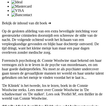
Bekijk de inhoud van dit boek ➔
Op de gesloten afdeling van een extra beveiligde inrichting voor
geesteszieke criminelen doorsnijdt een schreeuw de stilte van de
nacht. De volgende ochtend wordt het lichaam van een
verpleegkundige gevonden en blijkt haar dochtertje ontvoerd. De
tijd dringt, want het kleine meisje kan maar een paar dagen
overleven zonder medische zorg.
Forensisch psycholoog dr. Connie Woolwine staat bekend om haar
vermogen zich in te leven in de psyche van moordenaars, en om
haar goede daderprofielen. Nu moet ze als psychiater undercover
gaan tussen de gevaarlijkste mannen ter wereld en haar unieke talent
gebruiken om het meisje te vinden voordat het te laat is...
'De Kliniek' is het tweede, los te lezen, boek in de Connie
Woolwine reeks. Lees meer over Connie Woolwine in 'De
schaduwman' en 'De stalker'. Lees ook 'Profiel M', een thriller in de
wereld van Connie Woolwine.