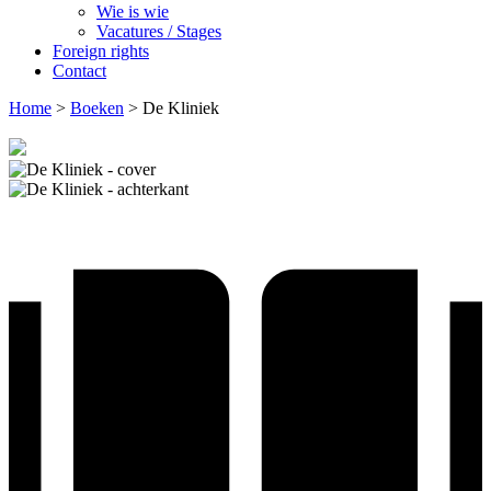
Wie is wie
Vacatures / Stages
Foreign rights
Contact
Home
>
Boeken
>
De Kliniek