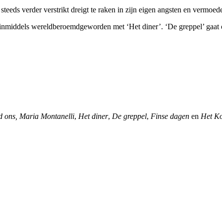
 steeds verder verstrikt dreigt te raken in zijn eigen angsten en vermoed
inmiddels wereldberoemdgeworden met ‘Het diner’. ‘De greppel’ gaat ov
d ons, Maria Montanelli
,
Het diner
,
De greppel
,
Finse dagen
en
Het Ko