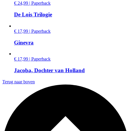
€ 24,99 | Paperback
De Lois Trilogie
€ 17,99 | Paperback
Ginevra
€ 17,99 | Paperback
Jacoba, Dochter van Holland
Terug naar boven