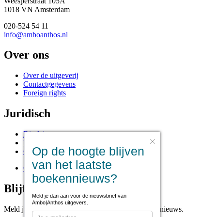
Weesperstraat 105A
1018 VN Amsterdam
020-524 54 11
info@amboanthos.nl
Over ons
Over de uitgeverij
Contactgegevens
Foreign rights
Juridisch
Disclaimer
Privacy statement
Op de hoogte blijven
Cookies
van het laatste
Cookie instellingen
boekennieuws?
Blijf op de hoogte
Meld je dan aan voor de nieuwsbrief van
Ambo|Anthos uitgevers.
Meld je aan voor onze nieuwsbrief voor het laatste nieuws.