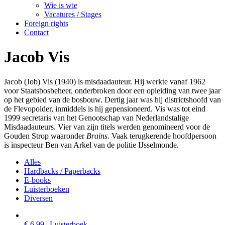
Wie is wie
Vacatures / Stages
Foreign rights
Contact
Jacob Vis
Jacob (Job) Vis (1940) is misdaadauteur. Hij werkte vanaf 1962
voor Staatsbosbeheer, onderbroken door een opleiding van twee jaar
op het gebied van de bosbouw. Dertig jaar was hij districtshoofd van
de Flevopolder, inmiddels is hij gepensioneerd. Vis was tot eind
1999 secretaris van het Genootschap van Nederlandstalige
Misdaadauteurs. Vier van zijn titels werden genomineerd voor de
Gouden Strop waaronder
Brains
. Vaak terugkerende hoofdpersoon
is inspecteur Ben van Arkel van de politie IJsselmonde.
Alles
Hardbacks / Paperbacks
E-books
Luisterboeken
Diversen
€ 6,99 | Luisterboek