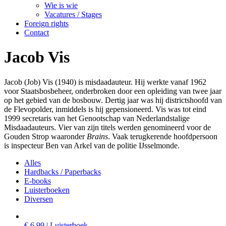
Wie is wie
Vacatures / Stages
Foreign rights
Contact
Jacob Vis
Jacob (Job) Vis (1940) is misdaadauteur. Hij werkte vanaf 1962
voor Staatsbosbeheer, onderbroken door een opleiding van twee jaar
op het gebied van de bosbouw. Dertig jaar was hij districtshoofd van
de Flevopolder, inmiddels is hij gepensioneerd. Vis was tot eind
1999 secretaris van het Genootschap van Nederlandstalige
Misdaadauteurs. Vier van zijn titels werden genomineerd voor de
Gouden Strop waaronder
Brains
. Vaak terugkerende hoofdpersoon
is inspecteur Ben van Arkel van de politie IJsselmonde.
Alles
Hardbacks / Paperbacks
E-books
Luisterboeken
Diversen
€ 6,99 | Luisterboek