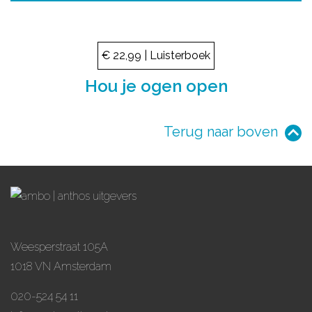
€ 22,99 | Luisterboek
Hou je ogen open
Terug naar boven
Weesperstraat 105A
1018 VN Amsterdam
020-524 54 11