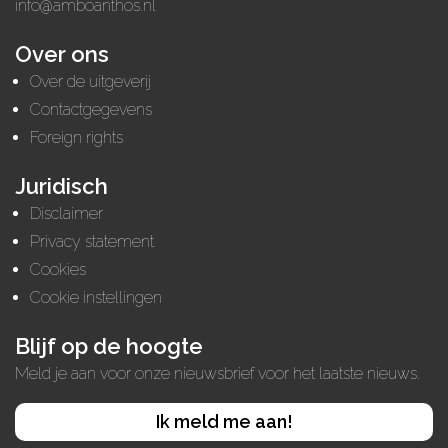
info@amboanthos.nl
Over ons
Over de uitgeverij
Contactgegevens
Foreign rights
Juridisch
Disclaimer
Privacy statement
Cookies
Cookie instellingen
Blijf op de hoogte
Meld je aan voor onze nieuwsbrief voor het laatste nieuws.
Ik meld me aan!