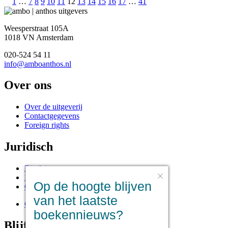
Berichten
1
…
7
8
9
10
11
12
13
14
15
16
17
…
41
paginering
Weesperstraat 105A
1018 VN Amsterdam
020-524 54 11
info@amboanthos.nl
Over ons
Over de uitgeverij
Contactgegevens
Foreign rights
Juridisch
Disclaimer
Privacy statement
Op de hoogte blijven
Cookies
van het laatste
Cookie instellingen
boekennieuws?
Blijf op de hoogte