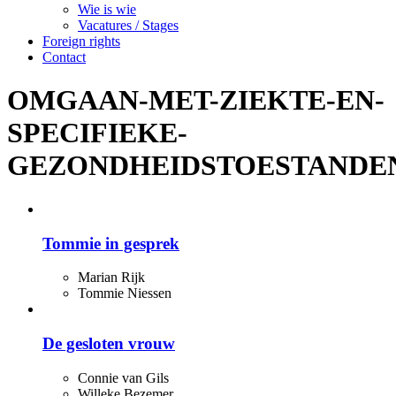
Wie is wie
Vacatures / Stages
Foreign rights
Contact
OMGAAN-MET-ZIEKTE-EN-
SPECIFIEKE-
GEZONDHEIDSTOESTANDE
Tommie in gesprek
Marian Rijk
Tommie Niessen
De gesloten vrouw
Connie van Gils
Willeke Bezemer