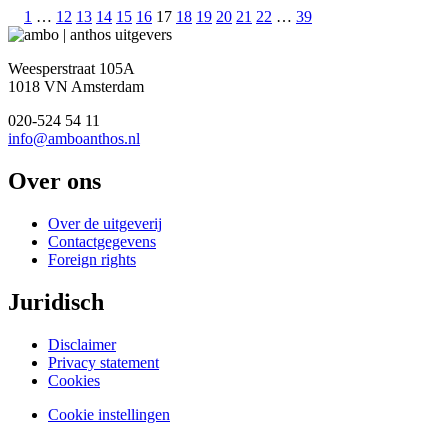
Berichten
1
…
12
13
14
15
16
17
18
19
20
21
22
…
39
paginering
Weesperstraat 105A
1018 VN Amsterdam
020-524 54 11
info@amboanthos.nl
Over ons
Over de uitgeverij
Contactgegevens
Foreign rights
Juridisch
Disclaimer
Privacy statement
Cookies
Cookie instellingen