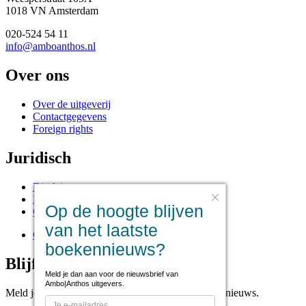
1018 VN Amsterdam
020-524 54 11
info@amboanthos.nl
Over ons
Over de uitgeverij
Contactgegevens
Foreign rights
Juridisch
Disclaimer
Privacy statement
Op de hoogte blijven
Cookies
van het laatste
Cookie instellingen
boekennieuws?
Blijf op de hoogte
Meld je dan aan voor de nieuwsbrief van
Ambo|Anthos uitgevers.
Meld je aan voor onze nieuwsbrief voor het laatste nieuws.