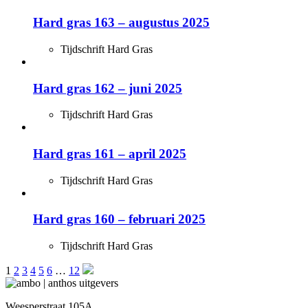
Hard gras 163 – augustus 2025
Tijdschrift Hard Gras
Hard gras 162 – juni 2025
Tijdschrift Hard Gras
Hard gras 161 – april 2025
Tijdschrift Hard Gras
Hard gras 160 – februari 2025
Tijdschrift Hard Gras
Berichten
1
2
3
4
5
6
…
12
paginering
Weesperstraat 105A