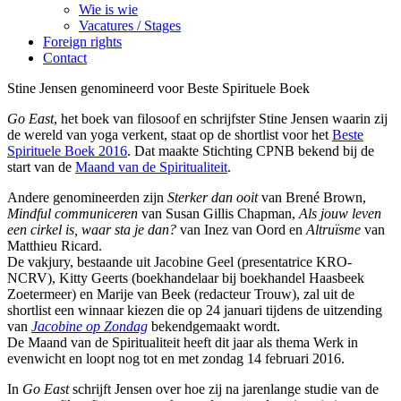
Wie is wie
Vacatures / Stages
Foreign rights
Contact
Stine Jensen genomineerd voor Beste Spirituele Boek
Go East
, het boek van filosoof en schrijfster Stine Jensen waarin zij
de wereld van yoga verkent, staat op de shortlist voor het
Beste
Spirituele Boek 2016
. Dat maakte Stichting CPNB bekend bij de
start van de
Maand van de Spiritualiteit
.
Andere genomineerden zijn
Sterker dan ooit
van Brené Brown,
Mindful communiceren
van Susan Gillis Chapman,
Als jouw leven
een cirkel is, waar sta je dan?
van Inez van Oord en
Altruïsme
van
Matthieu Ricard.
De vakjury, bestaande uit Jacobine Geel (presentatrice KRO-
NCRV), Kitty Geerts (boekhandelaar bij boekhandel Haasbeek
Zoetermeer) en Marije van Beek (redacteur Trouw), zal uit de
shortlist een winnaar kiezen die op 24 januari tijdens de uitzending
van
Jacobine op Zondag
bekendgemaakt wordt.
De Maand van de Spiritualiteit heeft dit jaar als thema Werk in
evenwicht en loopt nog tot en met zondag 14 februari 2016.
In
Go East
schrijft Jensen over hoe zij na jarenlange studie van de