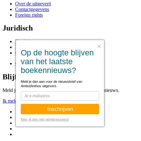
Over de uitgeverij
Contactgegevens
Foreign rights
Juridisch
Disclaimer
Privacy statement
Op de hoogte blijven
Cookies
van het laatste
Cookie instellingen
boekennieuws?
Blijf op de hoogte
Meld je dan aan voor de nieuwsbrief van
Ambo|Anthos uitgevers.
Meld je aan voor onze nieuwsbrief voor het laatste nieuws.
Ik meld me aan!
Nee, ik ben niet geïnteresseerd