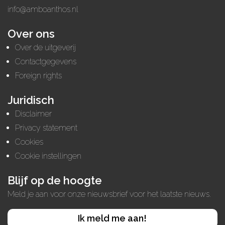
info@amboanthos.nl
Over ons
Over de uitgeverij
Contactgegevens
Foreign rights
Juridisch
Disclaimer
Privacy statement
Cookies
Cookie instellingen
Blijf op de hoogte
Meld je aan voor onze nieuwsbrief voor het laatste nieuws.
Ik meld me aan!