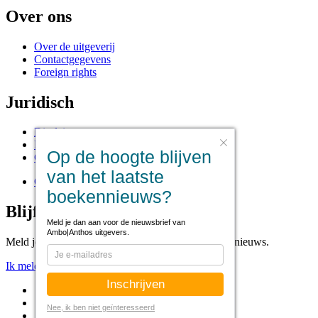
Over ons
Over de uitgeverij
Contactgegevens
Foreign rights
Juridisch
Disclaimer
Privacy statement
Op de hoogte blijven
Cookies
van het laatste
Cookie instellingen
boekennieuws?
Blijf op de hoogte
Meld je dan aan voor de nieuwsbrief van
Ambo|Anthos uitgevers.
Meld je aan voor onze nieuwsbrief voor het laatste nieuws.
Ik meld me aan!
Nee, ik ben niet geïnteresseerd