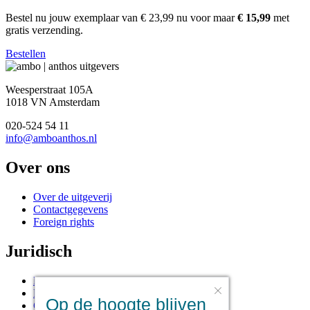
Bestel nu jouw exemplaar van
€ 23,99
nu voor maar
€ 15,99
met
gratis verzending.
Bestellen
Weesperstraat 105A
1018 VN Amsterdam
020-524 54 11
info@amboanthos.nl
Over ons
Over de uitgeverij
Contactgegevens
Foreign rights
Juridisch
Disclaimer
Privacy statement
Op de hoogte blijven
Cookies