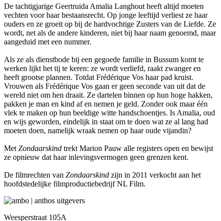
De tachtigjarige Geertruida Amalia Langhout heeft altijd moeten
vechten voor haar bestaansrecht. Op jonge leeftijd verliest ze haar
ouders en ze groeit op bij de hardvochtige Zusters van de Liefde. Ze
wordt, net als de andere kinderen, niet bij haar naam genoemd, maar
aangeduid met een nummer.
Als ze als dienstbode bij een gegoede familie in Bussum komt te
werken lijkt het tij te keren: ze wordt verliefd, raakt zwanger en
heeft grootse plannen. Totdat Frédérique Vos haar pad kruist.
Vrouwen als Frédérique Vos gaan er geen seconde van uit dat de
wereld niet om hen draait. Ze dartelen binnen op hun hoge hakken,
pakken je man en kind af en nemen je geld. Zonder ook maar één
vlek te maken op hun beeldige witte handschoentjes. Is Amalia, oud
en wijs geworden, eindelijk in staat om te doen wat ze al lang had
moeten doen, namelijk wraak nemen op haar oude vijandin?
Met
Zondaarskind
trekt Marion Pauw alle registers open en bewijst
ze opnieuw dat haar inlevingsvermogen geen grenzen kent.
De filmrechten van
Zondaarskind
zijn in 2011 verkocht aan het
hoofdstedelijke filmproductiebedrijf NL Film.
Weesperstraat 105A