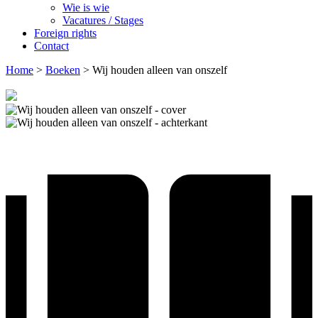
Wie is wie
Vacatures / Stages
Foreign rights
Contact
Home
>
Boeken
>
Wij houden alleen van onszelf