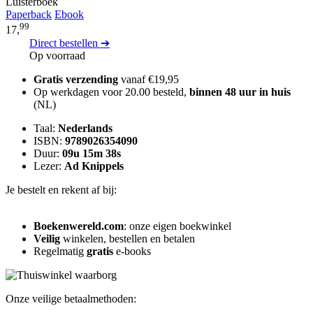
Luisterboek
Paperback
Ebook
99
17,
Direct bestellen ➔
Op voorraad
Gratis verzending
vanaf €19,95
Op werkdagen voor 20.00 besteld,
binnen 48 uur in huis
(NL)
Taal:
Nederlands
ISBN:
9789026354090
Duur:
09u 15m 38s
Lezer:
Ad Knippels
Je bestelt en rekent af bij:
Boekenwereld.com
: onze eigen boekwinkel
Veilig
winkelen, bestellen en betalen
Regelmatig
gratis
e-books
Onze veilige betaalmethoden: