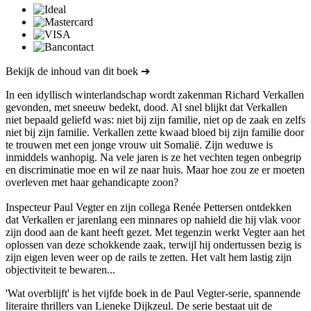
Bekijk de inhoud van dit boek ➔
In een idyllisch winterlandschap wordt zakenman Richard Verkallen
gevonden, met sneeuw bedekt, dood. Al snel blijkt dat Verkallen
niet bepaald geliefd was: niet bij zijn familie, niet op de zaak en zelfs
niet bij zijn familie. Verkallen zette kwaad bloed bij zijn familie door
te trouwen met een jonge vrouw uit Somalië. Zijn weduwe is
inmiddels wanhopig. Na vele jaren is ze het vechten tegen onbegrip
en discriminatie moe en wil ze naar huis. Maar hoe zou ze er moeten
overleven met haar gehandicapte zoon?
Inspecteur Paul Vegter en zijn collega Renée Pettersen ontdekken
dat Verkallen er jarenlang een minnares op nahield die hij vlak voor
zijn dood aan de kant heeft gezet. Met tegenzin werkt Vegter aan het
oplossen van deze schokkende zaak, terwijl hij ondertussen bezig is
zijn eigen leven weer op de rails te zetten. Het valt hem lastig zijn
objectiviteit te bewaren...
'Wat overblijft' is het vijfde boek in de Paul Vegter-serie, spannende
literaire thrillers van Lieneke Dijkzeul. De serie bestaat uit de