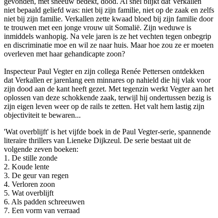
gevonden, met sneeuw bedekt, dood. Al snel blijkt dat Verkallen
niet bepaald geliefd was: niet bij zijn familie, niet op de zaak en zelfs
niet bij zijn familie. Verkallen zette kwaad bloed bij zijn familie door
te trouwen met een jonge vrouw uit Somalië. Zijn weduwe is
inmiddels wanhopig. Na vele jaren is ze het vechten tegen onbegrip
en discriminatie moe en wil ze naar huis. Maar hoe zou ze er moeten
overleven met haar gehandicapte zoon?
Inspecteur Paul Vegter en zijn collega Renée Pettersen ontdekken
dat Verkallen er jarenlang een minnares op nahield die hij vlak voor
zijn dood aan de kant heeft gezet. Met tegenzin werkt Vegter aan het
oplossen van deze schokkende zaak, terwijl hij ondertussen bezig is
zijn eigen leven weer op de rails te zetten. Het valt hem lastig zijn
objectiviteit te bewaren...
'Wat overblijft' is het vijfde boek in de Paul Vegter-serie, spannende
literaire thrillers van Lieneke Dijkzeul. De serie bestaat uit de
volgende zeven boeken:
1. De stille zonde
2. Koude lente
3. De geur van regen
4. Verloren zoon
5. Wat overblijft
6. Als padden schreeuwen
7. Een vorm van verraad