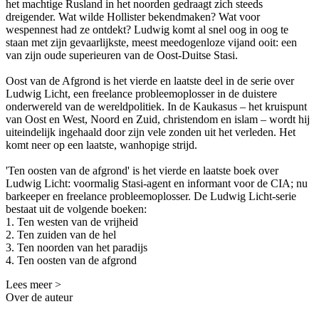
het machtige Rusland in het noorden gedraagt ​​zich steeds
dreigender. Wat wilde Hollister bekendmaken? Wat voor
wespennest had ze ontdekt? Ludwig komt al snel oog in oog te
staan ​​met zijn gevaarlijkste, meest meedogenloze vijand ooit: een
van zijn oude superieuren van de Oost-Duitse Stasi.
Oost van de Afgrond is het vierde en laatste deel in de serie over
Ludwig Licht, een freelance probleemoplosser in de duistere
onderwereld van de wereldpolitiek. In de Kaukasus – het kruispunt
van Oost en West, Noord en Zuid, christendom en islam – wordt hij
uiteindelijk ingehaald door zijn vele zonden uit het verleden. Het
komt neer op een laatste, wanhopige strijd.
'Ten oosten van de afgrond' is het vierde en laatste boek over
Ludwig Licht: voormalig Stasi-agent en informant voor de CIA; nu
barkeeper en freelance probleemoplosser. De Ludwig Licht-serie
bestaat uit de volgende boeken:
1. Ten westen van de vrijheid
2. Ten zuiden van de hel
3. Ten noorden van het paradijs
4. Ten oosten van de afgrond
Lees meer >
Over de auteur