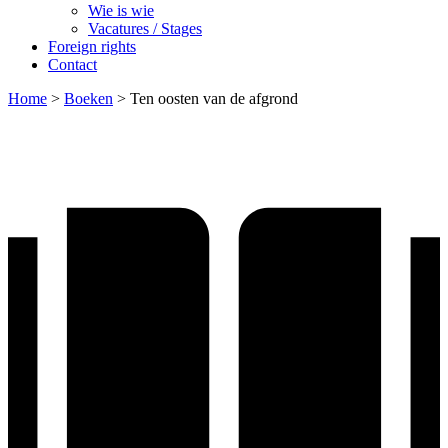
Wie is wie
Vacatures / Stages
Foreign rights
Contact
Home
>
Boeken
>
Ten oosten van de afgrond