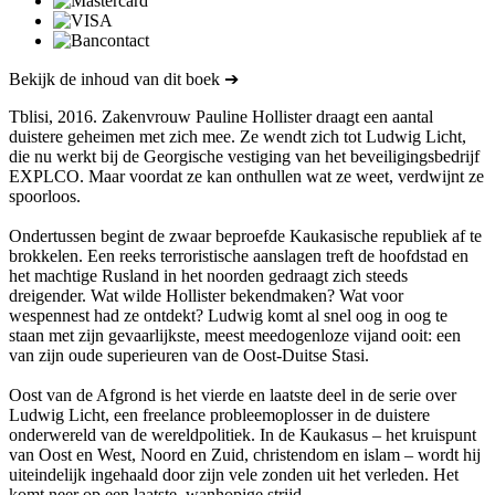
Bekijk de inhoud van dit boek ➔
Tblisi, 2016. Zakenvrouw Pauline Hollister draagt een aantal
duistere geheimen met zich mee. Ze wendt zich tot Ludwig Licht,
die nu werkt bij de Georgische vestiging van het beveiligingsbedrijf
EXPLCO. Maar voordat ze kan onthullen wat ze weet, verdwijnt ze
spoorloos.
Ondertussen begint de zwaar beproefde Kaukasische republiek af te
brokkelen. Een reeks terroristische aanslagen treft de hoofdstad en
het machtige Rusland in het noorden gedraagt ​​zich steeds
dreigender. Wat wilde Hollister bekendmaken? Wat voor
wespennest had ze ontdekt? Ludwig komt al snel oog in oog te
staan ​​met zijn gevaarlijkste, meest meedogenloze vijand ooit: een
van zijn oude superieuren van de Oost-Duitse Stasi.
Oost van de Afgrond is het vierde en laatste deel in de serie over
Ludwig Licht, een freelance probleemoplosser in de duistere
onderwereld van de wereldpolitiek. In de Kaukasus – het kruispunt
van Oost en West, Noord en Zuid, christendom en islam – wordt hij
uiteindelijk ingehaald door zijn vele zonden uit het verleden. Het
komt neer op een laatste, wanhopige strijd.