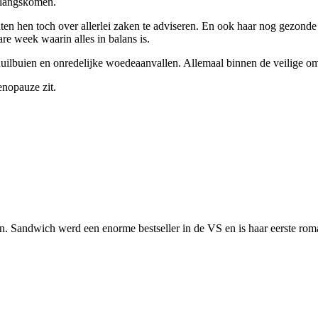
n langskomen.
ten hen toch over allerlei zaken te adviseren. En ook haar nog gezonde
e week waarin alles in balans is.
uilbuien en onredelijke woedeaanvallen. Allemaal binnen de veilige om
enopauze zit.
 Sandwich werd een enorme bestseller in de VS en is haar eerste roman