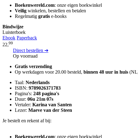
Boekenwereld.com
: onze eigen boekwinkel
Veilig
winkelen, bestellen en betalen
Regelmatig
gratis
e-books
Bindwijze
Luisterboek
Ebook
Paperback
99
22,
Direct bestellen ➔
Op voorraad
Gratis verzending
Op werkdagen voor 20.00 besteld,
binnen 48 uur in huis
(NL
Taal:
Nederlands
ISBN:
9789026371783
Pagina's:
248 pagina's
Duur:
06u 21m 07s
Vertaler:
Karina van Santen
Lezer:
Maeve van der Steen
Je bestelt en rekent af bij:
Boekenwereld.com
: onze eigen boekwinkel