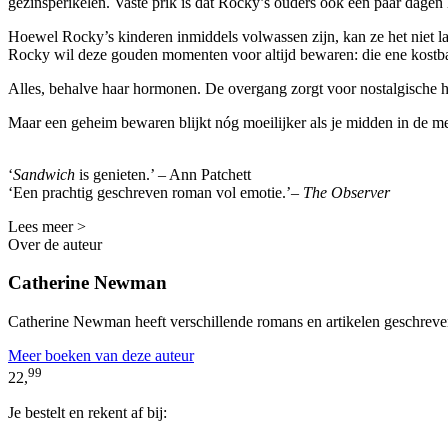
gezinsperikelen. Vaste prik is dat Rocky’s ouders ook een paar dage
Hoewel Rocky’s kinderen inmiddels volwassen zijn, kan ze het niet la
Rocky wil deze gouden momenten voor altijd bewaren: die ene kostbar
Alles, behalve haar hormonen. De overgang zorgt voor nostalgische h
Maar een geheim bewaren blijkt nóg moeilijker als je midden in de m
‘
Sandwich
is genieten.’ – Ann Patchett
‘Een prachtig geschreven roman vol emotie.’–
The Observer
Lees meer >
Over de auteur
Catherine Newman
Catherine Newman heeft verschillende romans en artikelen geschreven.
Meer boeken van deze auteur
99
22,
Je bestelt en rekent af bij: