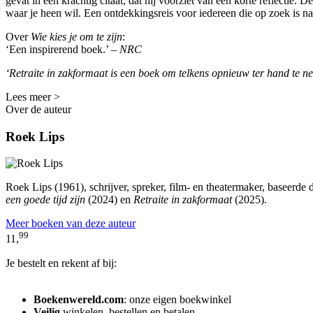
gevat in één krachtig citaat, dat hij voorziet van een korte reflectie.
waar je heen wil. Een ontdekkingsreis voor iedereen die op zoek is na
Over
Wie kies je om te zijn
:
‘Een inspirerend boek.’ –
NRC
‘Retraite in zakformaat is een boek om telkens opnieuw ter hand te 
Lees meer >
Over de auteur
Roek Lips
Roek Lips (1961), schrijver, spreker, film- en theatermaker, baseerde 
een goede tijd zijn
(2024) en
Retraite in zakformaat
(2025).
Meer boeken van deze auteur
99
11,
Je bestelt en rekent af bij:
Boekenwereld.com
: onze eigen boekwinkel
Veilig
winkelen, bestellen en betalen