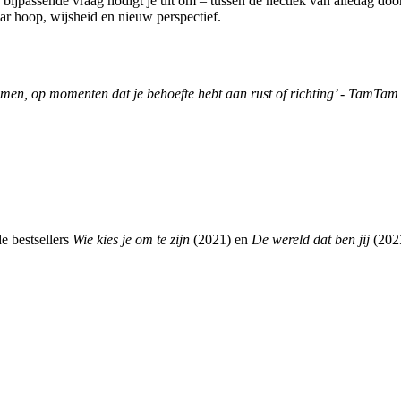
 De bijpassende vraag nodigt je uit om – tussen de hectiek van alledag doo
ar hoop, wijsheid en nieuw perspectief.
nemen, op momenten dat je behoefte hebt aan rust of richting’ - TamTa
de bestsellers
Wie kies je om te zijn
(2021) en
De wereld dat ben jij
(2023