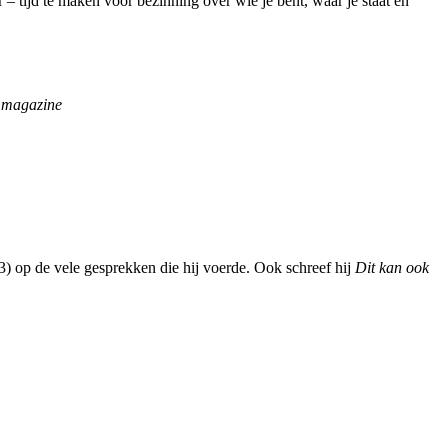
r – tijd te maken voor bezinning over wie je bent, waar je staat en
m magazine
) op de vele gesprekken die hij voerde. Ook schreef hij
Dit kan ook