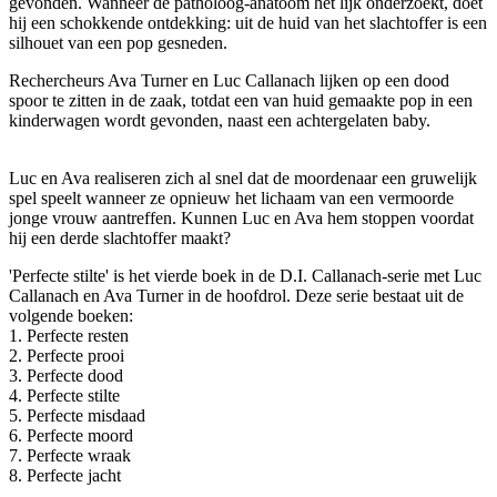
gevonden. Wanneer de patholoog-anatoom het lijk onderzoekt, doet
hij een schokkende ontdekking: uit de huid van het slachtoffer is een
silhouet van een pop gesneden.
Rechercheurs Ava Turner en Luc Callanach lijken op een dood
spoor te zitten in de zaak, totdat een van huid gemaakte pop in een
kinderwagen wordt gevonden, naast een achtergelaten baby.
Luc en Ava realiseren zich al snel dat de moordenaar een gruwelijk
spel speelt wanneer ze opnieuw het lichaam van een vermoorde
jonge vrouw aantreffen. Kunnen Luc en Ava hem stoppen voordat
hij een derde slachtoffer maakt?
'Perfecte stilte' is het vierde boek in de D.I. Callanach-serie met Luc
Callanach en Ava Turner in de hoofdrol. Deze serie bestaat uit de
volgende boeken:
1. Perfecte resten
2. Perfecte prooi
3. Perfecte dood
4. Perfecte stilte
5. Perfecte misdaad
6. Perfecte moord
7. Perfecte wraak
8. Perfecte jacht