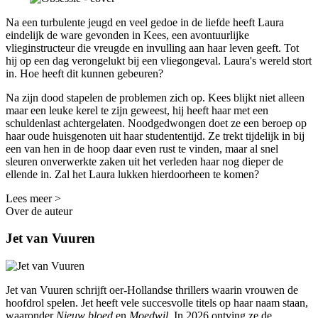
Na een turbulente jeugd en veel gedoe in de liefde heeft Laura
eindelijk de ware gevonden in Kees, een avontuurlijke
vlieginstructeur die vreugde en invulling aan haar leven geeft. Tot
hij op een dag verongelukt bij een vliegongeval. Laura's wereld stort
in. Hoe heeft dit kunnen gebeuren?
Na zijn dood stapelen de problemen zich op. Kees blijkt niet alleen
maar een leuke kerel te zijn geweest, hij heeft haar met een
schuldenlast achtergelaten. Noodgedwongen doet ze een beroep op
haar oude huisgenoten uit haar studententijd. Ze trekt tijdelijk in bij
een van hen in de hoop daar even rust te vinden, maar al snel
sleuren onverwerkte zaken uit het verleden haar nog dieper de
ellende in. Zal het Laura lukken hierdoorheen te komen?
Lees meer >
Over de auteur
Jet van Vuuren
Jet van Vuuren schrijft oer-Hollandse thrillers waarin vrouwen de
hoofdrol spelen. Jet heeft vele succesvolle titels op haar naam staan,
waaronder
Nieuw bloed
en
Moedwil
. In 2026 ontving ze de