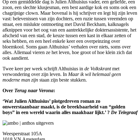
Op een gemiddelde dag is Julien Althuisius vader, een geliefde, een
zoon, een slechte klusjesman, een best aardige kok en soms ook een
chagrijnige clown. Maar bovenal is hij schrijver en legt hij zijn leven
vast: belevenissen van zijn dochters, een ruzie tussen vreemden op
straat, een mislukte ontmoeting met David Beckham, kalknagels
afknippen voor het oog van een aantrekkelijke doktersassistente, het
afscheid van een stad, de keuze tussen een kast in elkaar zetten of
seks hebben, en een heel enkele keer een overpeinzing over
bloemkool. Soms gaan Althuisius’ verhalen over niets, soms over
alles. Allemaal vieren ze het leven, hoe groot of hoe klein zich dat
ook aandient.
Twee keer per week schrijft Althuisius in
de Volkskrant
met
verwondering over zijn leven. In
Maar ik wil helemaal geen
moderne man zijn
staan zijn beste stukken.
Over
Terug naar Verona
:
‘Wat Julien Althuisius’ plotgedreven roman zo
onweerstaanbaar maakt, is de breekbaarheid van “golden
boys” in een wereld waarin alles maakbaar lijkt.’ ?
De Telegraaf
Weesperstraat 105A
1018 VN Amsterdam