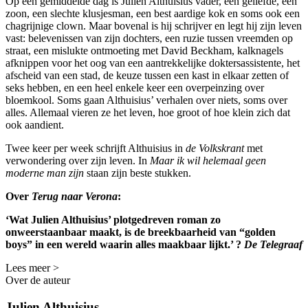
Op een gemiddelde dag is Julien Althuisius vader, een geliefde, een
zoon, een slechte klusjesman, een best aardige kok en soms ook een
chagrijnige clown. Maar bovenal is hij schrijver en legt hij zijn leven
vast: belevenissen van zijn dochters, een ruzie tussen vreemden op
straat, een mislukte ontmoeting met David Beckham, kalknagels
afknippen voor het oog van een aantrekkelijke doktersassistente, het
afscheid van een stad, de keuze tussen een kast in elkaar zetten of
seks hebben, en een heel enkele keer een overpeinzing over
bloemkool. Soms gaan Althuisius’ verhalen over niets, soms over
alles. Allemaal vieren ze het leven, hoe groot of hoe klein zich dat
ook aandient.
Twee keer per week schrijft Althuisius in
de Volkskrant
met
verwondering over zijn leven. In
Maar ik wil helemaal geen
moderne man zijn
staan zijn beste stukken.
Over
Terug naar Verona
:
‘Wat Julien Althuisius’ plotgedreven roman zo
onweerstaanbaar maakt, is de breekbaarheid van “golden
boys” in een wereld waarin alles maakbaar lijkt.’ ?
De Telegraaf
Lees meer >
Over de auteur
Julien Althuisius