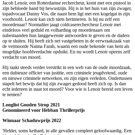
Jacob Lenoir, een Rotterdamse rechercheur, komt met een pistool in
zijn bebloede hand bij bewustzijn. Hij is in het huis van zijn zwager,
topadvocaat Danny Vos, die naast hem ligt met een kogelgat in zijn
voorhoofd. Lenoir kan zich niets herinneren. Is hij nu zelf een
moordenaar? Normaliter jaagt coldcaserechercheur Lenoir met
eindeloos veel geduld en volharding op moordenaars om
nabestaanden hun langgewenste antwoorden te geven en de daders
op te sluiten. Hij heeft zich net vastgebeten in de eerwraakzaak van
de vermoorde Naima Farah, waarin een oude bekende van hem als
mogelijke hoofdverdachte opduikt. En nu wordt Lenoir opeens zelf
verdacht van moord.
Hij raakt steeds verder verstrikt in een web van de oude moordzaak,
een dubieuze officier van justitie, een criminele jeugdvriend, oude
en nieuwe criminele netwerken, en zijn eigen verleden. Ondertussen
stapelt het bewijs dat hij zijn zwager gedood heeft zich op. Is dan
echt iedereen in staat tot moord? Voor wie is Lenoir bereid een leven
te nemen?
Longlist Gouden Strop 2021
Genomineerd voor Hebban Thrillerprijs
Winnaar Schaduwprijs 2022
'Helder, soms keihard, in alle gevallen compleet geloofwaardig. Een