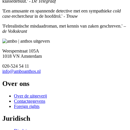
klassedebuut.' -
De Telegraaf
'Een amusante en spannende detective met een sympathieke
cold
case
-rechercheur in de hoofdrol.' -
Trouw
'Felrealistische misdaadroman, met kennis van zaken geschreven.' –
de Volkskrant
Weesperstraat 105A
1018 VN Amsterdam
020-524 54 11
info@amboanthos.nl
Over ons
Over de uitgeverij
Contactgegevens
Foreign rights
Juridisch