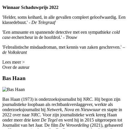
Winnaar Schaduwprijs 2022
'Helder, soms keihard, in alle gevallen compleet geloofwaardig. Een
klassedebuut.' -
De Telegraaf
'Een amusante en spannende detective met een sympathieke
cold
case
-rechercheur in de hoofdrol.' -
Trouw
'Felrealistische misdaadroman, met kennis van zaken geschreven.' –
de Volkskrant
Lees meer >
Over de auteur
Bas Haan
Bas Haan (1973) is onderzoeksjournalist bij
NRC
. Hij begon zijn
journalistieke loopbaan als rechtbankverslaggever, werkte als
onderzoeksjournalist bij
Netwerk
,
Nova
en
Nieuwsuur
en stapte in
2022 over naar
NRC
. Voor zijn journalistieke werk kreeg Haan
onder meer drie keer
De Tegel
en werd hij in 2015 uitgeroepen tot
Journalist van het Jaar. De film
De Veroordeling
(2021), gebaseerd