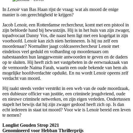
In
Lenoir
van Bas Haan rijst de vraag: wat als moord de enige
manier is om gerechtigheid te krijgen?
Jacob Lenoir, een Rotterdamse rechercheur, komt met een pistool in
zijn bebloede hand bij bewustzijn. Hij is in het huis van zijn zwager,
topadvocaat Danny Vos, die naast hem ligt met een kogelgat in zijn
voorhoofd. Lenoir kan zich niets herinneren. Is hij nu zelf een
moordenaar? Normaliter jaagt coldcaserechercheur Lenoir met
eindeloos veel geduld en volharding op moordenaars om
nabestaanden hun langgewenste antwoorden te geven en de daders
op te sluiten. Hij heeft zich net vastgebeten in de eerwraakzaak van
de vermoorde Naima Farah, waarin een oude bekende van hem als
mogelijke hoofdverdachte opduikt. En nu wordt Lenoir opeens zelf
verdacht van moord.
Hij raakt steeds verder verstrikt in een web van de oude moordzaak,
een dubieuze officier van justitie, een criminele jeugdvriend, oude
en nieuwe criminele netwerken, en zijn eigen verleden. Ondertussen
stapelt het bewijs dat hij zijn zwager gedood heeft zich op. Is dan
echt iedereen in staat tot moord? Voor wie is Lenoir bereid een leven
te nemen?
Longlist Gouden Strop 2021
Genomineerd voor Hebban Thrillerprijs