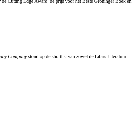
r de Cutting Edge Award, de prijs voor het Beste Groninger Boek en
tbaby Company
stond op de shortlist van zowel de Libris Literatuur