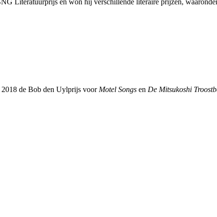
 Literatuurprijs en won hij verschillende literaire prijzen, waaronde
 in 2018 de Bob den Uylprijs voor
Motel Songs
en
De Mitsukoshi Troos