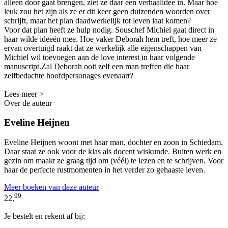
alleen door gaat brengen, ziet ze daar een verhaalidee in. Maar hoe
leuk zou het zijn als ze er dit keer geen duizenden woorden over
schrijft, maar het plan daadwerkelijk tot leven laat komen?
Voor dat plan heeft ze hulp nodig. Souschef Michiel gaat direct in
haar wilde ideeën mee. Hoe vaker Deborah hem treft, hoe meer ze
ervan overtuigd raakt dat ze werkelijk alle eigenschappen van
Michiel wil toevoegen aan de love interest in haar volgende
manuscript.Zal Deborah ooit zelf een man treffen die haar
zelfbedachte hoofdpersonages evenaart?
Lees meer >
Over de auteur
Eveline Heijnen
Eveline Heijnen woont met haar man, dochter en zoon in Schiedam.
Daar staat ze ook voor de klas als docent wiskunde. Buiten werk en
gezin om maakt ze graag tijd om (véél) te lezen en te schrijven. Voor
haar de perfecte rustmomenten in het verder zo gehaaste leven.
Meer boeken van deze auteur
99
22,
Je bestelt en rekent af bij: