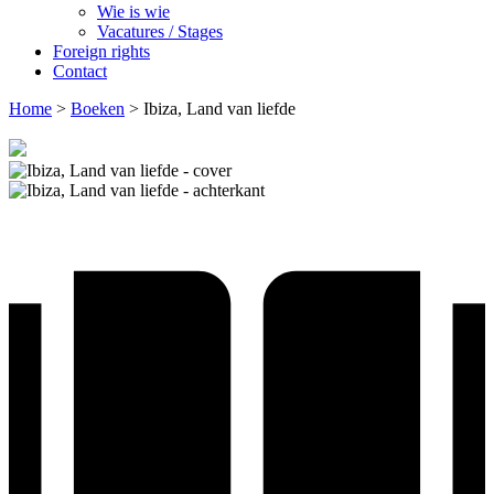
Wie is wie
Vacatures / Stages
Foreign rights
Contact
Home
>
Boeken
>
Ibiza, Land van liefde