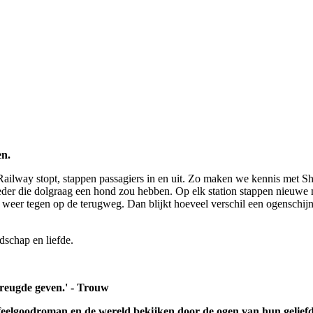
en.
Railway stopt, stappen passagiers in en uit. Zo maken we kennis met Sh
eder die dolgraag een hond zou hebben. Op elk station stappen nieuwe 
eer tegen op de terugweg. Dan blijkt hoeveel verschil een ogenschijnli
dschap en liefde.
vreugde geven.' - Trouw
elgoodroman en de wereld bekijken door de ogen van hun geliefde 