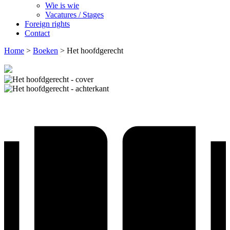
Wie is wie
Vacatures / Stages
Foreign rights
Contact
Home
>
Boeken
>
Het hoofdgerecht