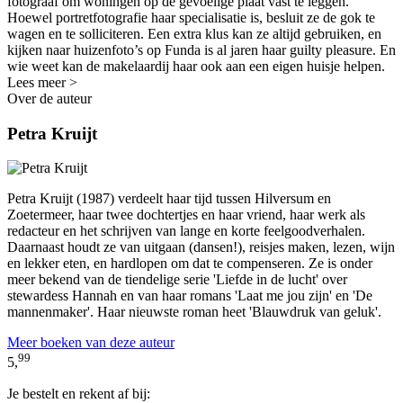
fotograaf om woningen op de gevoelige plaat vast te leggen.
Hoewel portretfotografie haar specialisatie is, besluit ze de gok te
wagen en te solliciteren. Een extra klus kan ze altijd gebruiken, en
kijken naar huizenfoto’s op Funda is al jaren haar guilty pleasure. En
wie weet kan de makelaardij haar ook aan een eigen huisje helpen.
Lees meer >
Over de auteur
Petra Kruijt
Petra Kruijt (1987) verdeelt haar tijd tussen Hilversum en
Zoetermeer, haar twee dochtertjes en haar vriend, haar werk als
redacteur en het schrijven van lange en korte feelgoodverhalen.
Daarnaast houdt ze van uitgaan (dansen!), reisjes maken, lezen, wijn
en lekker eten, en hardlopen om dat te compenseren. Ze is onder
meer bekend van de tiendelige serie 'Liefde in de lucht' over
stewardess Hannah en van haar romans 'Laat me jou zijn' en 'De
mannenmaker'. Haar nieuwste roman heet 'Blauwdruk van geluk'.
Meer boeken van deze auteur
99
5,
Je bestelt en rekent af bij: