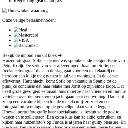
Regelmatig
gratis
e-books
Onze veilige betaalmethoden:
Bekijk de inhoud van dit boek ➔
Huizenfotograaf Sofie is de nieuwe, sprankelende feelgoodserie van
Petra Kruijt. De serie van vier afleveringen draait om Sofie, een
freelancefotograaf die aan de slag gaat voor een makelaardij en
hierdoor een kijkje mag nemen in tal van woningen. In de eerste
aflevering, Hartenjacht, komt Sofie op vakantie in Spanje tot de
pijnlijke conclusie dat haar relatie met Jorrit op zijn einde loopt. Dat
heeft grote gevolgen: eenmaal thuis moet ze haar vrienden en familie
vertellen over de breuk én op jacht gaan naar een woning. Dan stuit
ze op een vacature bij een lokale makelaardij: ze zoeken een
fotograaf om woningen op de gevoelige plaat vast te leggen.
Hoewel portretfotografie haar specialisatie is, besluit ze de gok te
wagen en te solliciteren. Een extra klus kan ze altijd gebruiken, en
kijken naar huizenfoto’s op Funda is al jaren haar guilty pleasure. En
wie weet kan de makelaardij haar ook aan een eigen huisje helpen.