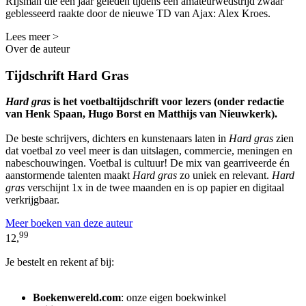
RIjsman die een jaar geleden tijdens een amateurwedstrijd zwaar
geblesseerd raakte door de nieuwe TD van Ajax: Alex Kroes.
Lees meer >
Over de auteur
Tijdschrift Hard Gras
Hard gras
is het voetbaltijdschrift voor lezers (onder redactie
van Henk Spaan, Hugo Borst en Matthijs van Nieuwkerk).
De beste schrijvers, dichters en kunstenaars laten in
Hard gras
zien
dat voetbal zo veel meer is dan uitslagen, commercie, meningen en
nabeschouwingen. Voetbal is cultuur! De mix van gearriveerde én
aanstormende talenten maakt
Hard gras
zo uniek en relevant.
Hard
gras
verschijnt 1x in de twee maanden en is op papier en digitaal
verkrijgbaar.
Meer boeken van deze auteur
99
12,
Je bestelt en rekent af bij:
Boekenwereld.com
: onze eigen boekwinkel