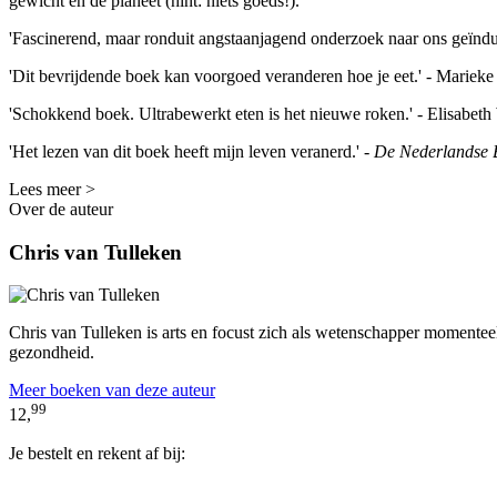
gewicht en de planeet (hint: niets goeds!).
'Fascinerend, maar ronduit angstaanjagend onderzoek naar ons geïndus
'Dit bevrijdende boek kan voorgoed veranderen hoe je eet.' - Marieke
'Schokkend boek. Ultrabewerkt eten is het nieuwe roken.' - Elisabet
'Het lezen van dit boek heeft mijn leven veranerd.' -
De Nederlandse 
Lees meer >
Over de auteur
Chris van Tulleken
Chris van Tulleken is arts en focust zich als wetenschapper momentee
gezondheid.
Meer boeken van deze auteur
99
12,
Je bestelt en rekent af bij: