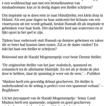
e een weddenschap aan met een bestsellerauteur van
misdaadromans: kan ze in dertig dagen een thriller schrijven?
Om inspiratie op te doen reist ze naar Húsafjörður, een klein dorp in
IJsland. Als een paar dagen na haar aankomst het lichaam van een
visserszoon uit zee wordt gehaald, besluit Hannah dit als inspiratie te
gebruiken voor haar boek. Het slachtoffer leed aan watervrees en er
lijkt opzet in het spel te zijn.
Tijdens haar onderzoek stuit Hannah op duistere geheimen en zaken
die ze beter had kunnen laten rusten. Zal ze de dader vinden? En
lukt het haar een thriller te schrijven?
Bekroond met de Harald Mogensenprijs voor beste Deense thriller.
‘De origineelste thriller van het jaar: realistisch, spannend en
romantisch tot de allerlaatste bladzijde. En net als je denkt de plot
door te hebben, slaat de spanning je weer om de oren.’ –
Politiken
‘Madsen heeft een geweldig debuut geschreven. De thriller is
onderhoudend en de setting is perfect voor een spannend verhaal.’ –
Bogfidusen
Uit het juryrapport van de Harald Mogensenprijs: ‘Jenny Lund
Madsen heeft een spannende, originele en goed geschreven