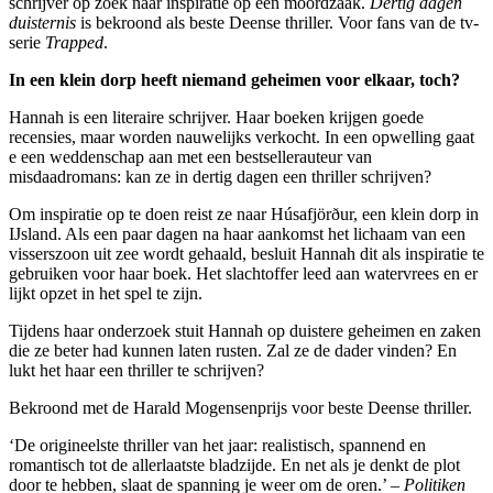
schrijver op zoek naar inspiratie op een moordzaak.
Dertig dagen
duisternis
is bekroond als beste Deense thriller. Voor fans van de tv-
serie
Trapped
.
In een klein dorp heeft niemand geheimen voor elkaar, toch?
Hannah is een literaire schrijver. Haar boeken krijgen goede
recensies, maar worden nauwelijks verkocht. In een opwelling gaat
e een weddenschap aan met een bestsellerauteur van
misdaadromans: kan ze in dertig dagen een thriller schrijven?
Om inspiratie op te doen reist ze naar Húsafjörður, een klein dorp in
IJsland. Als een paar dagen na haar aankomst het lichaam van een
visserszoon uit zee wordt gehaald, besluit Hannah dit als inspiratie te
gebruiken voor haar boek. Het slachtoffer leed aan watervrees en er
lijkt opzet in het spel te zijn.
Tijdens haar onderzoek stuit Hannah op duistere geheimen en zaken
die ze beter had kunnen laten rusten. Zal ze de dader vinden? En
lukt het haar een thriller te schrijven?
Bekroond met de Harald Mogensenprijs voor beste Deense thriller.
‘De origineelste thriller van het jaar: realistisch, spannend en
romantisch tot de allerlaatste bladzijde. En net als je denkt de plot
door te hebben, slaat de spanning je weer om de oren.’ –
Politiken