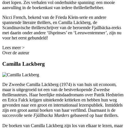
doet lopen. Zes verhalen vol onderhuidse spanning: een mooie
aanvulling in de boekenkast van iedere thrillerliefhebber.
Nicci French, bekend van de Frieda Klein-serie en andere
spannende literaire thrillers, en Camilla Läckberg, de
Scandinavische thrillerschrijver van de beroemde Fjallbäcka-reeks
met daarin onder andere ‘IJsprinses’ en ‘Leeuwentemmer’, zijn nu
voor het eerst gebundeld!
Lees meer >
Over de auteur
Camilla Lackberg
De Zweedse Camilla Läckberg (1974) is van huis uit econoom,
maar is uitgegroeid tot een van de bestverkopende Zweedse
thrillerauteurs. Haar heerlijke misdaadromans over Patrik Hedström
en Erica Falck krijgen uitstekende kritieken en hebben hun weg
gevonden naar een groot en internationaal lezerspubliek. Inmiddels
zijn een groot aantal boeken van haar verfilmd. Daarnaast is de
succesvolle serie
Fjällbacka Murders
gebaseerd op haar thrillers.
De boeken van Camilla Läckberg zijn los van elkaar te lezen, maar