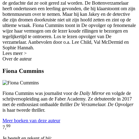
de gedachte dat ze ooit gered zal worden. De Bottenverzamelaar
heeft ondertussen een leerling gevonden, die hij klaarstoomt om zijn
bottenmuseum over te nemen. Maar hij kan Jakey en de detective
die zijn dromen doorkruiste niet uit zijn hoofd zetten en zint op de
ultieme wraak. Fiona Cummins toont in De opvolger op fenomenale
wijze haar vermogen om de lezer koude rillingen te bezorgen en
tegelijkertijd te ontroeren. Los te lezen opvolger van De
verzamelaar. Aanbevolen door o.a. Lee Child, Val McDermid en
Sophie Hannah.
Lees meer >
Over de auteur
Fiona Cummins
Fiona Cummins was journalist voor de
Daily Mirror
en volgde de
schrijversopleiding aan de Faber Academy. Ze debuteerde in 2017
met de enthousiast onthaalde thriller
De Verzamelaar. De Opvolger
is haar tweede thriller.
Meer boeken van deze auteur
99
7,
Je bestelt en rekent af bij: