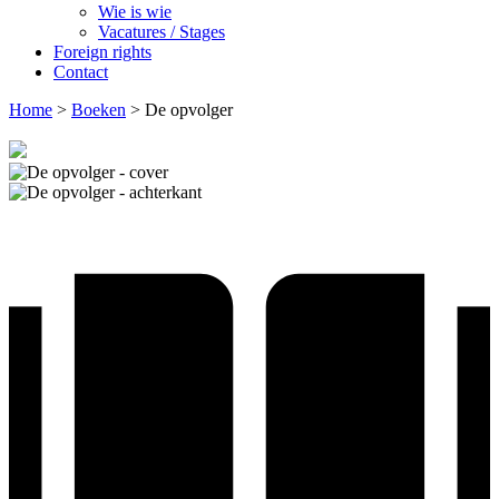
Wie is wie
Vacatures / Stages
Foreign rights
Contact
Home
>
Boeken
>
De opvolger