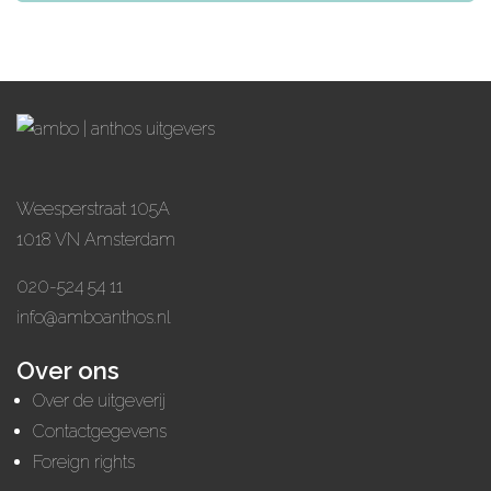
Weesperstraat 105A
1018 VN Amsterdam
020-524 54 11
info@amboanthos.nl
Over ons
Over de uitgeverij
Contactgegevens
Foreign rights