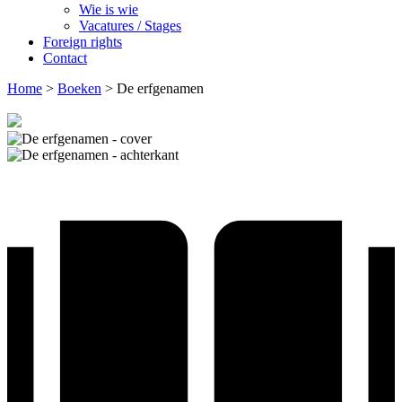
Wie is wie
Vacatures / Stages
Foreign rights
Contact
Home
>
Boeken
>
De erfgenamen