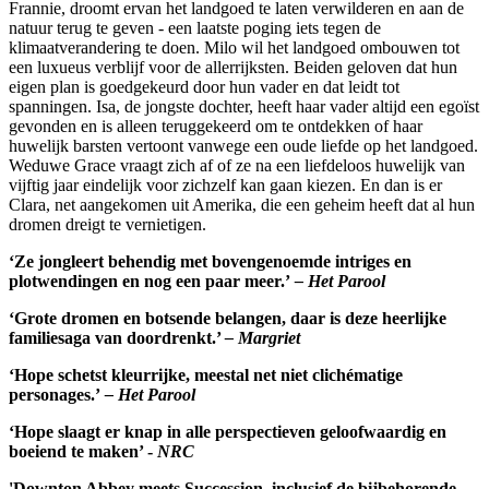
Frannie, droomt ervan het landgoed te laten verwilderen en aan de
natuur terug te geven - een laatste poging iets tegen de
klimaatverandering te doen. Milo wil het landgoed ombouwen tot
een luxueus verblijf voor de allerrijksten. Beiden geloven dat hun
eigen plan is goedgekeurd door hun vader en dat leidt tot
spanningen. Isa, de jongste dochter, heeft haar vader altijd een egoïst
gevonden en is alleen teruggekeerd om te ontdekken of haar
huwelijk barsten vertoont vanwege een oude liefde op het landgoed.
Weduwe Grace vraagt zich af of ze na een liefdeloos huwelijk van
vijftig jaar eindelijk voor zichzelf kan gaan kiezen. En dan is er
Clara, net aangekomen uit Amerika, die een geheim heeft dat al hun
dromen dreigt te vernietigen.
‘Ze jongleert behendig met bovengenoemde intriges en
plotwendingen en nog een paar meer.’
– Het Parool
‘Grote dromen en botsende belangen, daar is deze heerlijke
familiesaga van doordrenkt.’
– Margriet
‘Hope schetst kleurrijke, meestal net niet clichématige
personages.’
– Het Parool
‘Hope slaagt er knap in alle perspectieven geloofwaardig en
boeiend te maken’ -
NRC
'Downton Abbey meets Succession, inclusief de bijbehorende