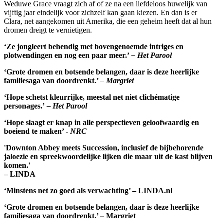
Weduwe Grace vraagt zich af of ze na een liefdeloos huwelijk van
vijftig jaar eindelijk voor zichzelf kan gaan kiezen. En dan is er
Clara, net aangekomen uit Amerika, die een geheim heeft dat al hun
dromen dreigt te vernietigen.
‘Ze jongleert behendig met bovengenoemde intriges en
plotwendingen en nog een paar meer.’
– Het Parool
‘Grote dromen en botsende belangen, daar is deze heerlijke
familiesaga van doordrenkt.’
– Margriet
‘Hope schetst kleurrijke, meestal net niet clichématige
personages.’
– Het Parool
‘Hope slaagt er knap in alle perspectieven geloofwaardig en
boeiend te maken’ -
NRC
'Downton Abbey meets Succession, inclusief de bijbehorende
jaloezie en spreekwoordelijke lijken die maar uit de kast blijven
komen.'
– LINDA
‘Minstens net zo goed als verwachting’ – LINDA.nl
‘Grote dromen en botsende belangen, daar is deze heerlijke
familiesaga van doordrenkt.’ – Margriet