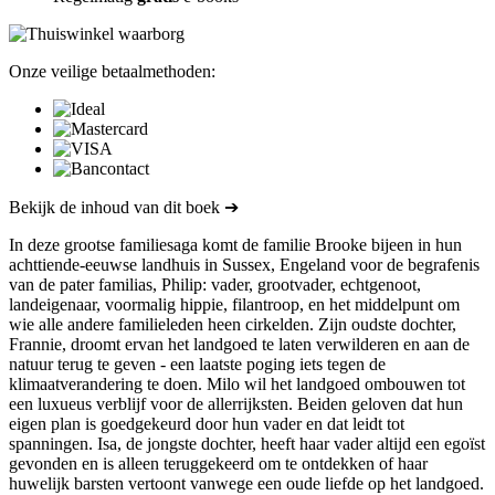
Onze veilige betaalmethoden:
Bekijk de inhoud van dit boek ➔
In deze grootse familiesaga komt de familie Brooke bijeen in hun
achttiende-eeuwse landhuis in Sussex, Engeland voor de begrafenis
van de pater familias, Philip: vader, grootvader, echtgenoot,
landeigenaar, voormalig hippie, filantroop, en het middelpunt om
wie alle andere familieleden heen cirkelden. Zijn oudste dochter,
Frannie, droomt ervan het landgoed te laten verwilderen en aan de
natuur terug te geven - een laatste poging iets tegen de
klimaatverandering te doen. Milo wil het landgoed ombouwen tot
een luxueus verblijf voor de allerrijksten. Beiden geloven dat hun
eigen plan is goedgekeurd door hun vader en dat leidt tot
spanningen. Isa, de jongste dochter, heeft haar vader altijd een egoïst
gevonden en is alleen teruggekeerd om te ontdekken of haar
huwelijk barsten vertoont vanwege een oude liefde op het landgoed.