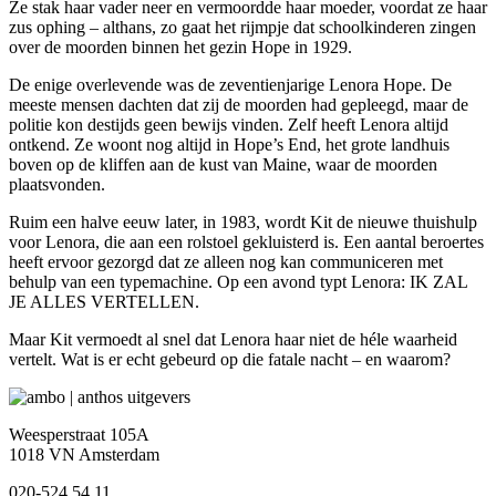
Ze stak haar vader neer en vermoordde haar moeder, voordat ze haar
zus ophing – althans, zo gaat het rijmpje dat schoolkinderen zingen
over de moorden binnen het gezin Hope in 1929.
De enige overlevende was de zeventienjarige Lenora Hope. De
meeste mensen dachten dat zij de moorden had gepleegd, maar de
politie kon destijds geen bewijs vinden. Zelf heeft Lenora altijd
ontkend. Ze woont nog altijd in Hope’s End, het grote landhuis
boven op de kliffen aan de kust van Maine, waar de moorden
plaatsvonden.
Ruim een halve eeuw later, in 1983, wordt Kit de nieuwe thuishulp
voor Lenora, die aan een rolstoel gekluisterd is. Een aantal beroertes
heeft ervoor gezorgd dat ze alleen nog kan communiceren met
behulp van een typemachine. Op een avond typt Lenora: IK ZAL
JE ALLES VERTELLEN.
Maar Kit vermoedt al snel dat Lenora haar niet de héle waarheid
vertelt. Wat is er echt gebeurd op die fatale nacht – en waarom?
Weesperstraat 105A
1018 VN Amsterdam
020-524 54 11