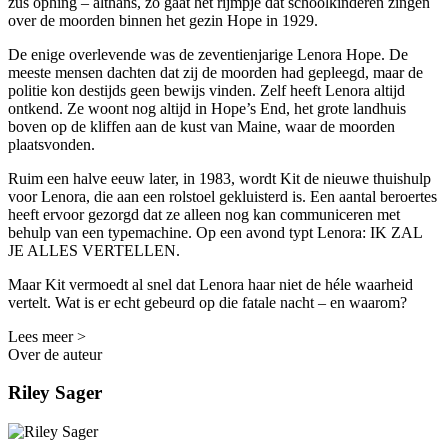
zus ophing – althans, zo gaat het rijmpje dat schoolkinderen zingen
over de moorden binnen het gezin Hope in 1929.
De enige overlevende was de zeventienjarige Lenora Hope. De
meeste mensen dachten dat zij de moorden had gepleegd, maar de
politie kon destijds geen bewijs vinden. Zelf heeft Lenora altijd
ontkend. Ze woont nog altijd in Hope’s End, het grote landhuis
boven op de kliffen aan de kust van Maine, waar de moorden
plaatsvonden.
Ruim een halve eeuw later, in 1983, wordt Kit de nieuwe thuishulp
voor Lenora, die aan een rolstoel gekluisterd is. Een aantal beroertes
heeft ervoor gezorgd dat ze alleen nog kan communiceren met
behulp van een typemachine. Op een avond typt Lenora: IK ZAL
JE ALLES VERTELLEN.
Maar Kit vermoedt al snel dat Lenora haar niet de héle waarheid
vertelt. Wat is er echt gebeurd op die fatale nacht – en waarom?
Lees meer >
Over de auteur
Riley Sager