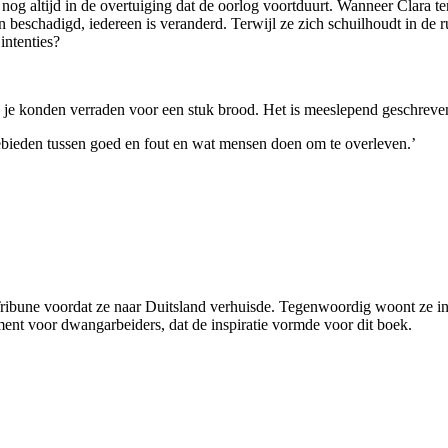
, nog altijd in de overtuiging dat de oorlog voortduurt. Wanneer Clara t
n beschadigd, iedereen is veranderd. Terwijl ze zich schuilhoudt in de 
intenties?
 je konden verraden voor een stuk brood. Het is meeslepend geschreven
e gebieden tussen goed en fout en wat mensen doen om te overleven.’
Tribune voordat ze naar Duitsland verhuisde. Tegenwoordig woont ze in 
t voor dwangarbeiders, dat de inspiratie vormde voor dit boek.