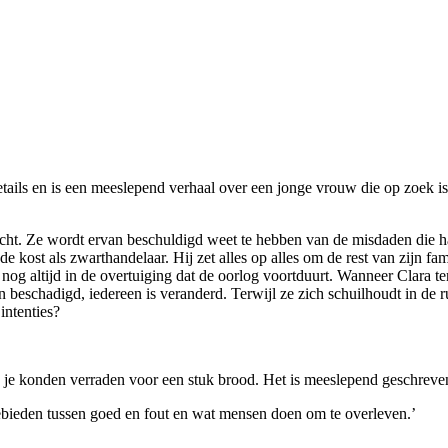
etails en is een meeslepend verhaal over een jonge vrouw die op zoek i
cht. Ze wordt ervan beschuldigd weet te hebben van de misdaden die haa
 kost als zwarthandelaar. Hij zet alles op alles om de rest van zijn fam
, nog altijd in de overtuiging dat de oorlog voortduurt. Wanneer Clara t
n beschadigd, iedereen is veranderd. Terwijl ze zich schuilhoudt in de 
intenties?
 je konden verraden voor een stuk brood. Het is meeslepend geschreven
e gebieden tussen goed en fout en wat mensen doen om te overleven.’