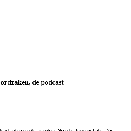
ordzaken, de podcast
hun licht op veertien opgeloste Nederlandse moordzaken. Ze