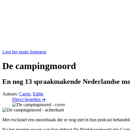
Lees het gratis fragment
De campingmoord
En nog 13 spraakmakende Nederlandse mo
Auteurs:
Carrie
,
Eddie
Direct bestellen ➔
Met exclusief een moordzaak die ze nog niet in hun podcast behandel
Na het enorme succes van hun debuut
De Pindakaasmoord
zijn Carri