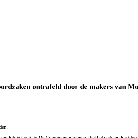
ordzaken ontrafeld door de makers van Mo
den.
e en Eddie terug. in
De Campingmoord
werpt het bekende podcastduo 