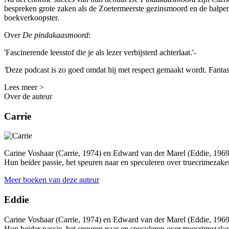
bespreken grote zaken als de Zoetermeerste gezinsmoord en de balpen
boekverkoopster.
Over
De pindakaasmoord
:
'Fascinerende leesstof die je als lezer verbijsterd achterlaat.'-
'
Deze podcast is zo goed omdat hij met respect gemaakt wordt. Fantasti
Lees meer >
Over de auteur
Carrie
Carine Voshaar (Carrie, 1974) en Edward van der Marel (Eddie, 1969)
Hun beider passie, het speuren naar en speculeren over truecrimezaken
Meer boeken van deze auteur
Eddie
Carine Voshaar (Carrie, 1974) en Edward van der Marel (Eddie, 1969)
Hun beider passie, het speuren naar en speculeren over truecrimezake