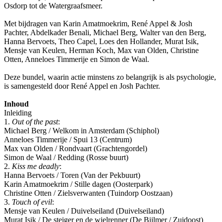
Osdorp tot de Watergraafsmeer.
Met bijdragen van Karin Amatmoekrim, René Appel & Josh
Pachter, Abdelkader Benali, Michael Berg, Walter van den Berg,
Hanna Bervoets, Theo Capel, Loes den Hollander, Murat Isik,
Mensje van Keulen, Herman Koch, Max van Olden, Christine
Otten, Anneloes Timmerije en Simon de Waal.
Deze bundel, waarin actie minstens zo belangrijk is als psychologie,
is samengesteld door René Appel en Josh Pachter.
Inhoud
Inleiding
1.
Out of the past
:
Michael Berg / Welkom in Amsterdam (Schiphol)
Anneloes Timmerije / Spui 13 (Centrum)
Max van Olden / Rondvaart (Grachtengordel)
Simon de Waal / Redding (Rosse buurt)
2.
Kiss me deadly
:
Hanna Bervoets / Toren (Van der Pekbuurt)
Karin Amatmoekrim / Stille dagen (Oosterpark)
Christine Otten / Zielsverwanten (Tuindorp Oostzaan)
3.
Touch of evil
:
Mensje van Keulen / Duivelseiland (Duivelseiland)
Murat Isik / De steiger en de wielrenner (De Bijlmer / Zuidoost)