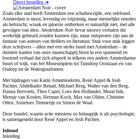
Direct bestellen ➔
Zoals elke stad heeft Amsterdam een schaduwzijde, een rafelrand.
Amsterdam is mooi, levendig en vrijzinnig, maar menselijke emoties
als hebzucht, wraak en jaloezie ontbreken er natuurlijk niet, met alle
gevolgen van dien.
Amsterdam Noir
bevat nieuwe verhalen die
werkelijk gebeurd zouden kunnen zijn, maar ontsproten zijn aan de
fantasie van auteurs van thrillers en literatuur. Stuk voor stuk leggen
deze schrijvers – allen met een sterke band met Amsterdam – de
duistere kanten van onze maatschappij bloot in een spannend en
boeiend verhaal dat zich afspeelt in telkens een andere Amsterdamse
buurt of wijk, van het Museumplein tot Tuindorp Oostzaan en van
Osdorp tot de Watergraafsmeer.
Met bijdragen van Karin Amatmoekrim, René Appel & Josh
Pachter, Abdelkader Benali, Michael Berg, Walter van den Berg,
Hanna Bervoets, Theo Capel, Loes den Hollander, Murat Isik,
Mensje van Keulen, Herman Koch, Max van Olden, Christine
Otten, Anneloes Timmerije en Simon de Waal.
Deze bundel, waarin actie minstens zo belangrijk is als psychologie,
is samengesteld door René Appel en Josh Pachter.
Inhoud
Inleiding