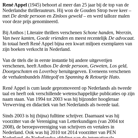
René Appel
(1945) behoort al meer dan 25 jaar bij de top van de
Nederlandse thrillerauteurs. Hij won de Gouden Strop twee keer –
met
De derde persoon
en
Zinloos geweld
– en werd talloze malen
voor deze prijs genomineerd.
Bij Anthos | Literaire thrillers verschenen
Schone handen
,
Weerzin
,
Van twee kanten
,
Goede vrienden
en meest recentelijk
De advocaat
.
In totaal heeft René Appel bijna een kwart miljoen exemplaren van
zijn boeken verkocht in Nederland.
Van de titels die in eerste instantie bij andere uitgeverijen
verschenen, heeft Anthos
De derde persoon
,
Geweten
,
Los geld
,
Doorgeschoten
en
Loverboy
heruitgegeven. Eveneens verschenen
de verhalenbundels
Hittegolf
en
Spanning & Retourtje Hato
.
René Appel is cum laude gepromoveerd op Nederlands als tweede
taal en heeft ook verschillende wetenschappelijke publicaties op zijn
naam staan. Van 1994 tot 2003 was hij bijzonder hoogleraar
Verwerving en didactiek van het Nederlands als tweede taal.
Sinds 2003 is hij (bijna) fulltime schrijver. Daarnaast was hij
voorzitter van de Vereniging van Letterkundigen (van 2004 tot
2008), de beroepsvereniging van schrijvers en vertalers in
Nederland. Ook was hij 2010 tot 2014 voorzitter van PEN
Nederland, de Nederlandse afdeling van de internationale