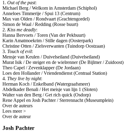
1.
Out of the past
:
Michael Berg / Welkom in Amsterdam (Schiphol)
Anneloes Timmerije / Spui 13 (Centrum)
Max van Olden / Rondvaart (Grachtengordel)
Simon de Waal / Redding (Rosse buurt)
2.
Kiss me deadly
:
Hanna Bervoets / Toren (Van der Pekbuurt)
Karin Amatmoekrim / Stille dagen (Oosterpark)
Christine Otten / Zielsverwanten (Tuindorp Oostzaan)
3.
Touch of evil
:
Mensje van Keulen / Duivelseiland (Duivelseiland)
Murat Isik / De steiger en de wielrenner (De Bijlmer / Zuidoost)
Theo Capel / Zevenklapper (De Jordaan)
Loes den Hollander / Vriendendienst (Centraal Station)
4.
They live by night
:
Herman Koch / Enkelband (Watergraafsmeer)
Abdelkader Benali / Het meisje van lijn 1 (Sloten)
Walter van den Berg / Get rich quick (Osdorp)
Rene Appel en Josh Pachter / Sterrennacht (Museumplein)
Over de auteurs
Lees meer >
Over de auteur
Josh Pachter