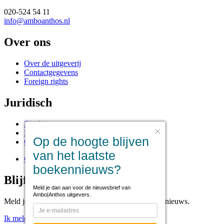
020-524 54 11
info@amboanthos.nl
Over ons
Over de uitgeverij
Contactgegevens
Foreign rights
Juridisch
Disclaimer
Privacy statement
Op de hoogte blijven
Cookies
van het laatste
Cookie instellingen
boekennieuws?
Blijf op de hoogte
Meld je dan aan voor de nieuwsbrief van
Ambo|Anthos uitgevers.
Meld je aan voor onze nieuwsbrief voor het laatste nieuws.
Ik meld me aan!