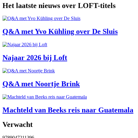
9789047213383
9789047212935
9789047212966