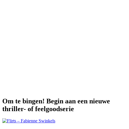
De Utrechtse School – Nathalie
Windhorst
Cupid-O-scoop – Vanessa Gerrits
Diagnose: liefde – Madelon van Tilborg
Leer LOFT kennen
Over Loft Books