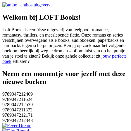
Welkom bij LOFT Books!
Loft Books is een frisse uitgeverij van feelgood, romance,
romantasy, thrillers, en meeslepende fictie. Onze romans en series
verschijnen overwegend als e-books, audioboeken, paperbacks en
hardbacks tegen scherpe prijzen. Ben jij op zoek naar het volgende
boek om heerlijk bij weg te dromen – of om juist van op het puntje
van je stoel te zitten? Bekijk onze gehele collectie: zit
jouw perfecte
boek
ertussen?
Neem een momentje voor jezelf met deze
nieuwe boeken
9789047212409
9789047211624
9789047212539
9789047211372
9789047212171
9789047212348