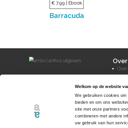
€ 7,99 | Ebook
Barracuda
Over
Over 
Cont
Weesperstraat 105A
Forei
Welkom op de website va
1018 VN Amsterdam
We gebruiken cookies om c
020-524 54 11
bieden en om ons websitev
site met onze partners vo
info@amboanthos.nl
combineren met andere inf
uw gebruik van hun service