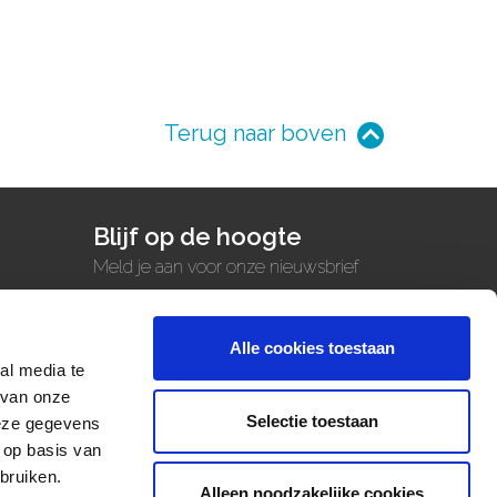
Terug naar boven
Blijf op de hoogte
Meld je aan voor onze nieuwsbrief
voor het laatste nieuws.
Alle cookies toestaan
Ik meld me aan!
al media te
 van onze
Selectie toestaan
deze gegevens
 op basis van
bruiken.
Alleen noodzakelijke cookies