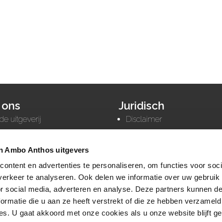
 ons
Juridisch
de uitgeverij
Disclaimer
actgegevens
Privacy statement
gn rights
Cookies
n Ambo Anthos uitgevers
Cookie instellingen
ontent en advertenties te personaliseren, om functies voor soci
erkeer te analyseren. Ook delen we informatie over uw gebruik
or social media, adverteren en analyse. Deze partners kunnen 
ormatie die u aan ze heeft verstrekt of die ze hebben verzameld
s. U gaat akkoord met onze cookies als u onze website blijft ge